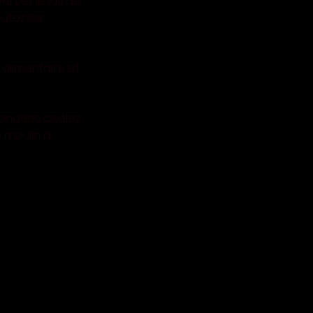
rt et le jus de 
utez les 
 alimentaire et 
ondées ciselez 
 moulin à 