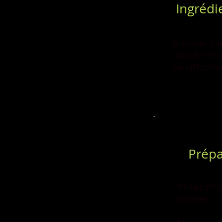
Ingrédi
8 noix de Sai
ciboulette ou
de pistaches
Prépa
Rincez 8 no
lanières 