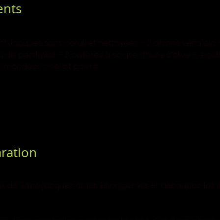
ents
nt Jacques sans corail et nettoyées – 2 citrons verts bio –
 de persil plat – 3 cuillères à soupe d’huile d’olive – 4 cui
 mondées – sel et poivre
ration
ix de Saint-jacques crues. Epongez-les et découpez-les e