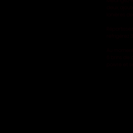
Mélangez-le
deux, ajout
lanières d
Répartissez
réfrigérez 
Au moment 
6 brins de 
poivre et 