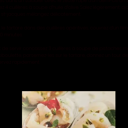
s dans un saladier avec le zeste râpé d’un demi-citron ve
ez 4 cuillères à soupe d’huile d’olive. Salez légèrement, ajo
e st-jacques mélangez délicatement.
 le tartare dans des cuillères apéritives, couvrez d’un film
30 minutes.
de servir concassez 3 cuillères à soupe de pistaches m
ciboulette, parsemez-les sur le tartare, donnez un tour de
servez rapidement.