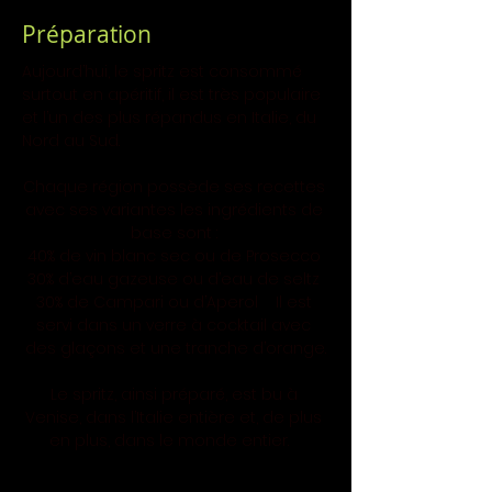
Préparation
Aujourd’hui, le spritz est consommé 
surtout en apéritif, il est très populaire 
et l’un des plus répandus en Italie, du 
Nord au Sud.
Chaque région possède ses recettes 
avec ses variantes les ingrédients de 
base sont : 
40% de vin blanc sec ou de Prosecco 
30% d’eau gazeuse ou d’eau de seltz 
30% de Campari ou d’Aperol    Il est 
servi dans un verre à cocktail avec 
des glaçons et une tranche d’orange.
Le spritz, ainsi préparé, est bu à 
Venise, dans l’Italie entière et, de plus 
en plus, dans le monde entier.   