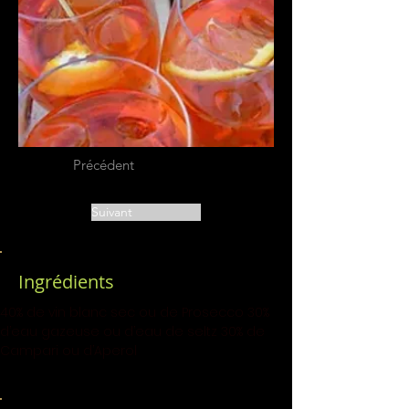
Précédent
Suivant
Ingrédients
40% de vin blanc sec ou de Prosecco 30% 
d’eau gazeuse ou d’eau de seltz 30% de 
Campari ou d’Aperol  