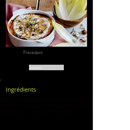
Précédent
Suivant
Ingrédients
4 endives – 1 camembert – 2 cuillères à 
soupe de miel liquide – 20 g de noisettes 
concassées – 2 branches de thym 