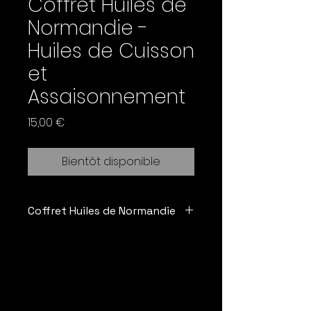
Coffret Huiles de
Normandie -
Huiles de Cuisson
et
Assaisonnement
Prix
15,00 €
Bientôt disponible
Coffret Huiles de Normandie
Découvrez l'excellence normande
Plongez au cœur des
saveurs
authentiques
de
la
Normandie
avec ce
coffret
exclusif
, véritable hommage
au
terroir local
. Il renferme