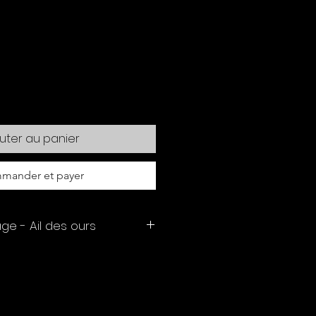
uter au panier
mander et payer
ge - Ail des ours
antes Unique de Normandie
henticité des saveurs
notre
vinaigre de
auvage" à l'
ail des ours
. Issu
tisanale
dans les aulnaies