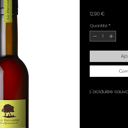
Prix
12,90 €
Quantité
*
Ajo
Com
L'acidulée sauva
Un Vinaigre de Pl
Plongez dans l'aut
normandes avec 
plantes
"l'Acidulé S
d'une cueillette
ar