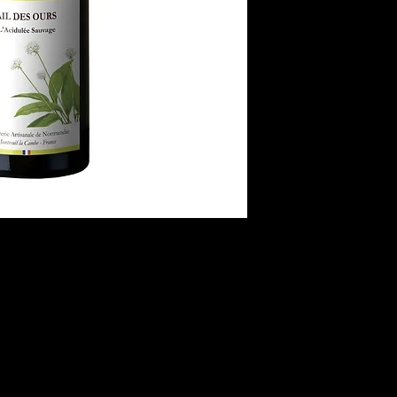
de
Normandie
, ce
d'une macération d
ours
sauvage, récol
un
vinaigre de cidr
parfaite. La
Maison 
cette plante print
offrant un
vinaigre
Un Vinaigre Aromat
Sauvages
Notre
acidulé sauva
distingue par son 
printanière. Utili
il rehausse vos
sa
créatives
et
crudi
touche
sauvage
e
plantes
est un vér
de
cuisine naturell
d'ingrédients origi
fabrication
artisan
supérieure et un r
Offrez-vous un Vo