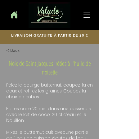
LIVRAISON GRATUITE À PARTIR DE 20 €
< Back
Noix de Saint-Jacques ​ rôties à l'huile de
noisette
Pelez la courge butternut, coupez-la en
deux et retirez les graines. Coupez la
chair en cubes.
Faites cuire 20 min dans une casserole
avec le lait de coco, 20 cl d’eau et le
bouillon.
Mixez le butternut cuit avecune partie
de l' eau de cuisson. Ajoutez de l’eau