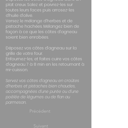
plat creux. Salez et poivrez-les sur
toutes leurs faces puis arrosez-les
d’huile d’olive.
Versez le mélange d’herbes et de
pistache hachées. Mélangez bien de
façon à ce que les côtes d’agneau
soient bien enrobées.
Déposez vos côtes d’agneau sur la
grille de votre four.
Enfournez-les, et faites cuire vos côtes
d’agneau 7 à 8 min en les retournant à
mi-cuisson.
Servez vos côtes d’agneau en croûtes
d’herbes et pistaches bien chaudes,
accompagnées d’une purée ou d’une
poêlée de légumes ou de flan au
parmesan.
Précédent
Suivant