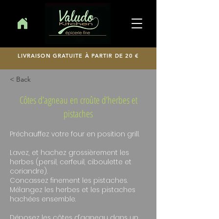
LIVRAISON GRATUITE À PARTIR DE 20 €
< Back
Côtes d’agneau en croûte d’herbes et
pistaches
Préchauffez votre four en position grill.
Lavez, et hachez grossièrement les
herbes (persil, cerfeuil, ciboulette et
coriandre).
Concassez finement les pistaches.
Mélangez les herbes et les pistaches
hachées ensemble.
Déposez les côtes d’agneau dans un