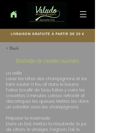
LIVRAISON GRATUITE À PARTIR DE 20 €
< Back
Brochettes de crevettes marinées
La veille
Laver les têtes des champignons et les
faire sauter à feu vif dans le beurre.
Faites bouillir de l’eau faites y cuire les
crevettes 3 minutes. Laissez refroidir et
décortiquez les queues. Mettez les dans
un saladier avec les champignons.
Préparer la marinade
Dans un bol, mettez la moutarde, le jus
de citron, le vinaigre, l’oignon, l’ail, le