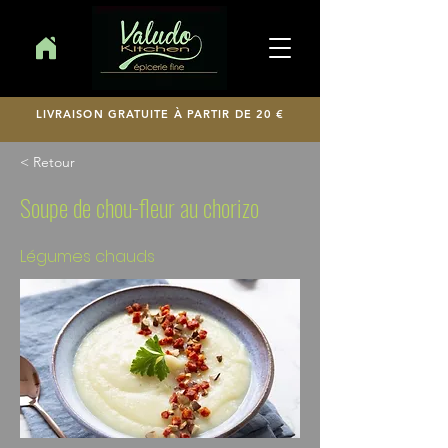
LIVRAISON GRATUITE À PARTIR DE 20 €
< Retour
Soupe de chou-fleur au chorizo
Légumes chauds