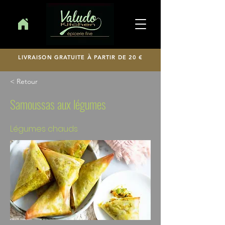
LIVRAISON GRATUITE À PARTIR DE 20 €
< Retour
Samoussas aux légumes
Légumes chauds