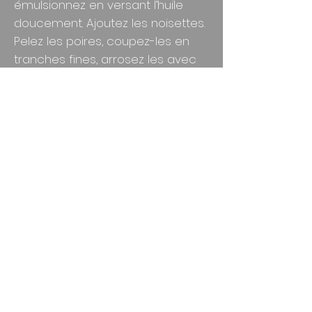
émulsionnez en versant l’huile
doucement. Ajoutez les noisettes.
Pelez les poires, coupez-les en
tranches fines, arrosez les avec
les 3 cl de vinaigre de xérès.
Laver les salades et essorez-les.
Dans un saladier mettre les
salades, les poires, et le fromage.
Assaisonnez avec la vinaigrette.
Mélangez.
Décorez avec les cubes de
gelée.
Précédent
Suivant