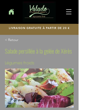
LIVRAISON GRATUITE À PARTIR DE 20 €
< Retour
Salade persillée à la gelée de Xérès
Légumes froids