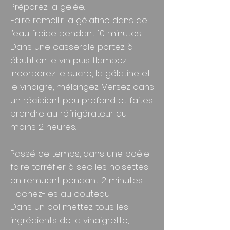
Préparez la gelée.
Faire ramollir la gélatine dans de
l’eau froide pendant 10 minutes.
Dans une casserole portez à
ébullition le vin puis flambez.
Incorporez le sucre, la gélatine et
le vinaigre, mélangez. Versez dans
un récipient peu profond et faites
prendre au réfrigérateur au
moins 2 heures.
Passé ce temps, dans une poêle
faire torréfier à sec les noisettes
en remuant pendant 2 minutes.
Hachez-les au couteau.
Dans un bol mettez tous les
ingrédients de la vinaigrette,