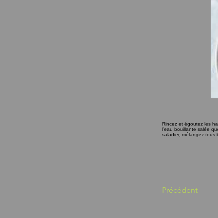
Rincez et égoutez les har
l’eau bouillante salée qu
saladier, mélangez tous l
Précédent