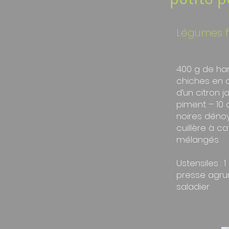
Légumes f
400 g de har
chiches en c
d’un citron j
piment – 10 c
noires dénoy
cuillère à c
mélangés
Ustensiles : 
presse agrum
saladier