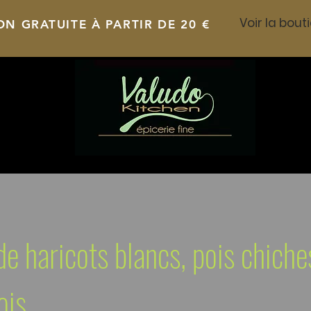
ON GRATUITE À PARTIR DE 20 €
de haricots blancs, pois chiche
ois.