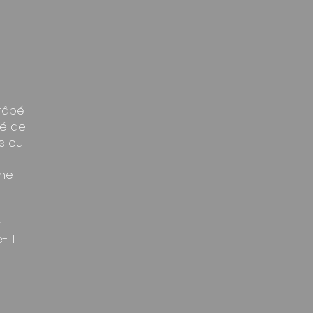
 râpé
fé de
es ou
the
 1
- 1