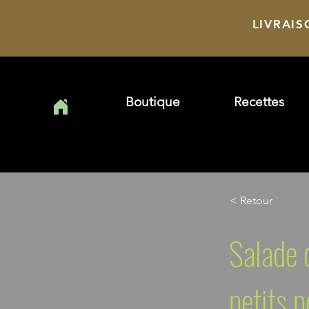
LIVRAIS
Boutique
Recettes
< Retour
Salade 
petits p