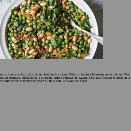
icots blancs et les pois chiches. Hachez les olives. Pelez et hachez finement les échalotes. Poch
elques minutes, rincez-les à l’eau froide, puis égouttez-les. Lavez, séchez et ciselez le persil et
es ingrédients et laissez reposez au frais 1 heure avant de servir.