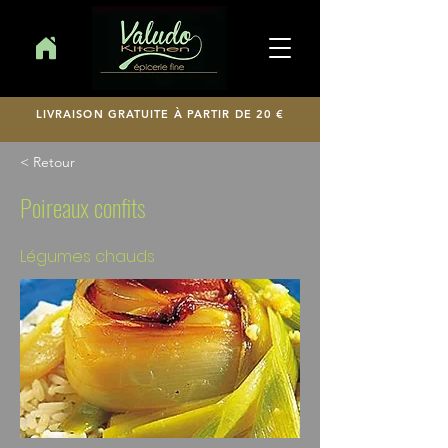
LIVRAISON GRATUITE À PARTIR DE 20 €
< Retour
Poireaux confits
Légumes chauds