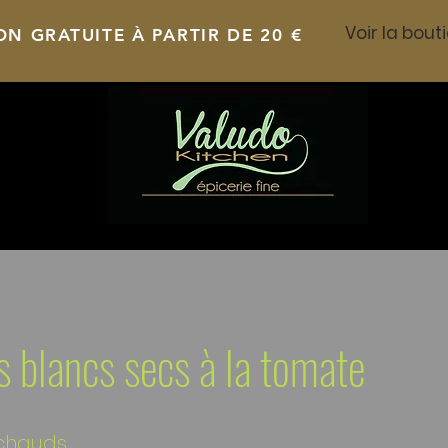
ON GRATUITE À PARTIR DE 20 €
s blancs secs à la tomate
chauds