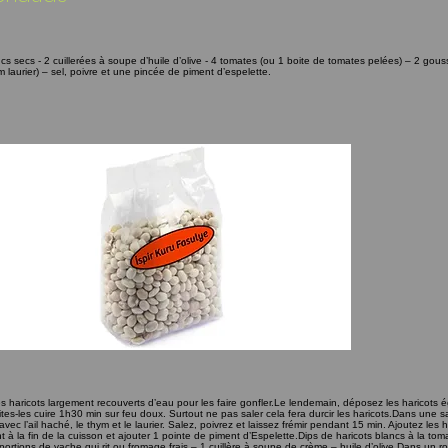
cs secs - 2 cuillerées à soupe d’huile d’olive - 4 tomates (ou 1 boite de tomates pelées) – 2 gouss
 laurier) – sel, poivre et une pincée de piment d’espelette. ​
 les haricots largement recouverts d’eau pour les faire gonfler. ​ Le lendemain, déposez les haricots 
ites-les cuire 1h30 min sur feu doux. Surtout ne pas saler cela fera durcir les haricots. ​ Dans une 
c l’ail haché, le thym et le laurier. Salez, poivrez et laissez frémir pendant 15 min. Ajoutez les har
 à la fin de la cuisson et ajouter 1 pointe de piment d’Espelette. ​ ​ Dips de haricots blancs à la toma
ortions de vache qui rit ou fromage frais – 1 cuillère à soupe de crème – huile d’olive. ​ Dans un ro