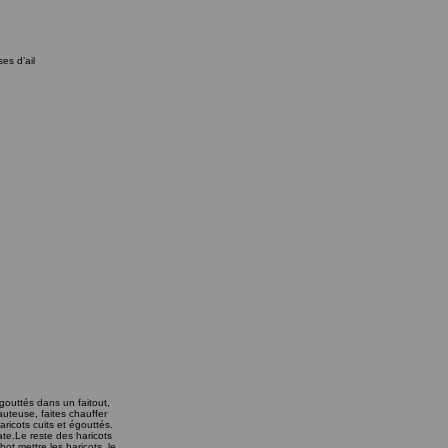
es d’ail
égouttés dans un faitout,
sauteuse, faites chauffer
icots cuits et égouttés. ​
te. ​ Le reste des haricots
bot mettre les haricots, le