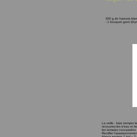
300 g de haricots blan
- 1 bouquet garni (thym
La veille : faire tremper
recouvrez-les d’eau et fa
les tomates concassées ave
Rectifier l'assaisonnement
blancs environ 1 bol – 2 p