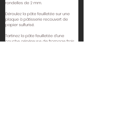
rondelles de 2 mm. 
Déroulez la pâte feuilletée sur une 
plaque à pâtisserie recouvert de 
papier sulfurisé. 
Tartinez la pâte feuilletée d’une 
couche généreuse de fromage frais, 
puis disposez les rondelles de 
courgettes en rosace. 
Parsemez d’origan et arrosez d’huile 
d’olive. Salez et poivrez. 
Mettre au four 15 à 20 minutes. 
Servez aussitôt. 
Précédent