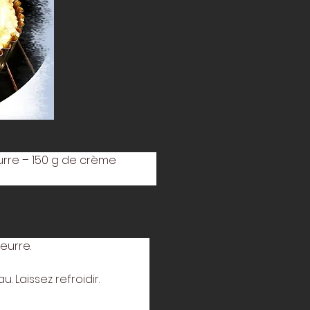
urre – 150 g de crème 
eurre.
 Laissez refroidir. 