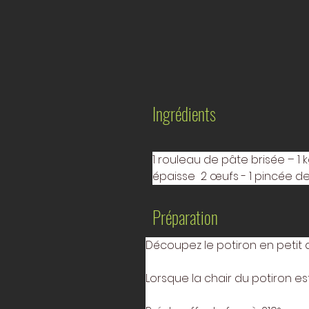
Ingrédients
1 rouleau de pâte brisée – 1
épaisse  2 œufs - 1 pincée d
Préparation
Découpez le potiron en petit 
Lorsque la chair du potiron est