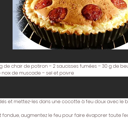
 kg de chair de potiron – 2 saucisses fumées – 30 g de be
e noix de muscade – sel et poivre 
dés et mettez-les dans une cocotte à feu doux avec le b
 fondue, augmentez le feu pour faire évaporer toute l’eau.