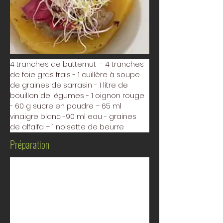
4 tranches de butternut  - 4 tranches 
de foie gras frais - 1 cuillère à soupe 
de graines de sarrasin - 1 litre de 
bouillon de légumes - 1 oignon rouge 
- 60 g sucre en poudre – 65 ml 
vinaigre blanc -90 ml eau - graines 
de alfalfa – 1 noisette de beurre
Préparation
Préparer le pickles d’oignon rouge. 
Coupez l’oignon finement.
Dans une casserole faire chauffer  le 
vinaigre, l’eau, le sucre, éteindre au 
premier bouillon, verser sur les 
oignons. Réservez.          (vous pouvez 