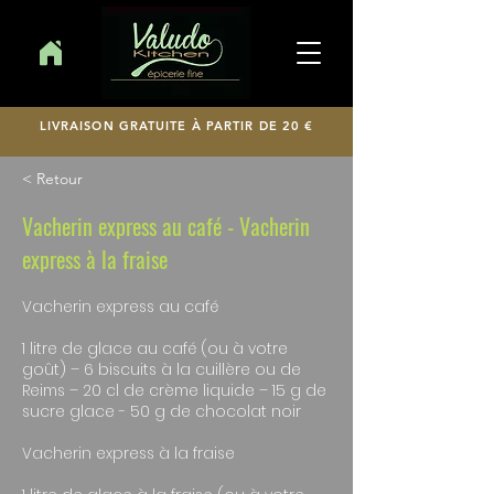
LIVRAISON GRATUITE À PARTIR DE 20 €
< Retour
Vacherin express au café - Vacherin
express à la fraise
Vacherin express au café
1 litre de glace au café (ou à votre
goût) – 6 biscuits à la cuillère ou de
Reims – 20 cl de crème liquide – 15 g de
sucre glace - 50 g de chocolat noir
Vacherin express à la fraise