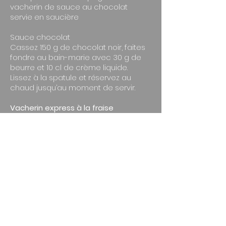
vacherin de sauce au chocolat
servie en saucière
​Sauce chocolat
Cassez 150 g de chocolat noir, faites
fondre au bain-marie avec 30 g de
beurre et 10 cl de crème liquide.
Lissez à la spatule et réservez au
chaud jusqu’au moment de servir.
​Vacherin express à la fraise
Sans cuisson, facile et pas chère,
cette recette de vacherin glacé
maison est très rapide à réaliser !​
​​Sortez la glace du congélateur un
peu à l’avance pour l’assouplir.​
Tapissez le fond et les bords d’un
moule à manqué de film étirable.
Tassez-y la glace et remettez au
congélateur.​​​Montez la crème bien