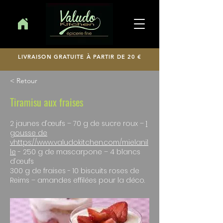
LIVRAISON GRATUITE À PARTIR DE 20 €
< Retour
Tiramisu aux fraises
2 jaunes d’œufs – 70 g de sucre roux –
1
gousse de
v
https://www.valudokitchen.com/miel
anil
le
- 250 g de mascarpone – 4 blancs
d’œufs
300 g de fraises - 10 biscuits roses de
Reims – amandes effilées pour la déco.