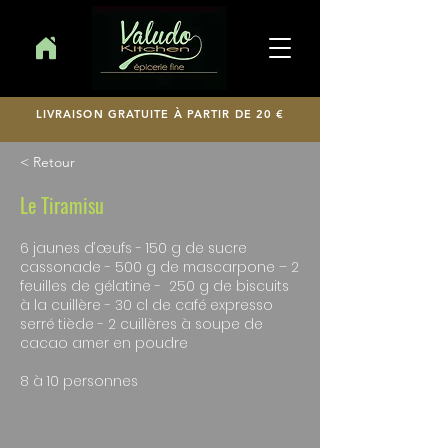
LIVRAISON GRATUITE À PARTIR DE 20 €
< Retour
Le Tiramisu
6 jaunes d’œufs - 150 g de sucre
cassonade - 500 g de mascarpone – 2
feuilles de gélatine - 250 g de biscuits
à la cuillère - 30 cl de café expresso
serré tiède - 2 cuillères à soupe de
cacao amer en poudre
8 à 10 personnes