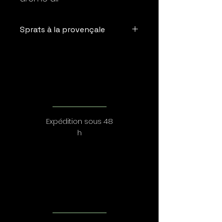
Sprats à la provençale
Ce petit poisson cousin de la
sardine avec un goût plus
prononcé et moins salé que
l'anchois pourra ravir vos
papilles. Différentes manières de
le déguster s'offrent à vous: en
apéritif, en entrée, en salade... . Sa
Expédition sous 48
marinade se compose d'huile
d'olive et d'un assaisonnement
h
provençal (olive, carottes et
petits piments), plus d'originalité
pour un goût différent Il se confit
petit à petit pour être moelleux
et fondant à souhait. Il est riche
en vitamines B, D et E ainsi qu'en
oméga 3,6 et 9.